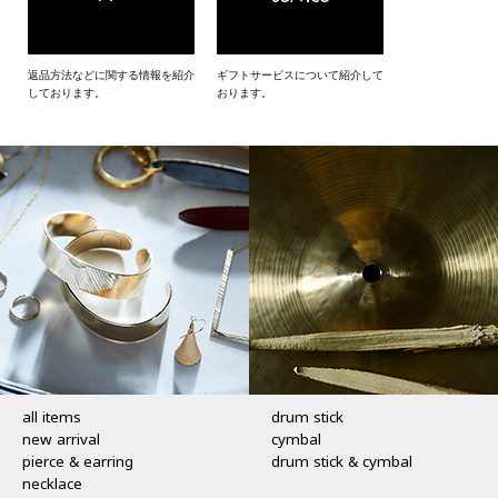
返品方法などに関する情報を紹介
ギフトサービスについて紹介して
しております。
おります。
CATEGORY
all items
drum stick
new arrival
cymbal
pierce & earring
drum stick & cymbal
necklace