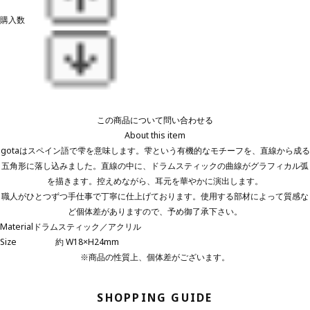
購入数
この商品について問い合わせる
About this item
gotaはスペイン語で雫を意味します。雫という有機的なモチーフを、直線から成る
五角形に落し込みました。直線の中に、ドラムスティックの曲線がグラフィカル弧
を描きます。控えめながら、耳元を華やかに演出します。
職人がひとつずつ手仕事で丁寧に仕上げております。使用する部材によって質感な
ど個体差がありますので、予め御了承下さい。
Material
ドラムスティック／アクリル
Size
約 W18×H24mm
※商品の性質上、個体差がございます。
SHOPPING GUIDE