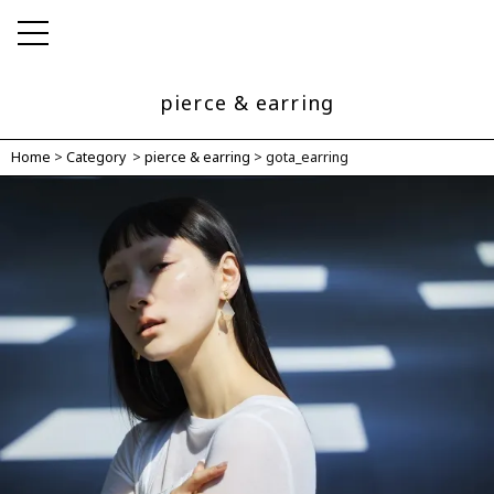
MENU
lazzul（ラズル）公式サイト
pierce & earring
Home
>
Category
>
pierce & earring
>
gota_earring