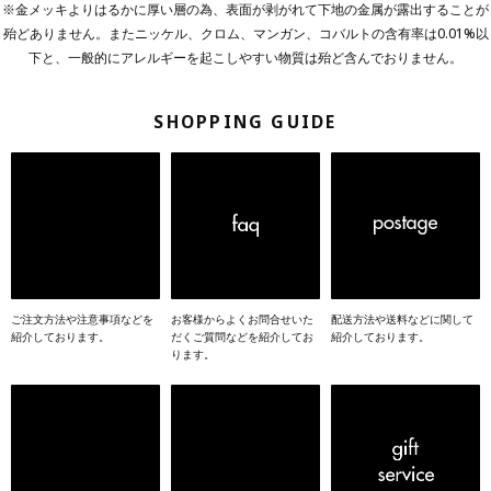
※金メッキよりはるかに厚い層の為、表面が剥がれて下地の金属が露出することが
殆どありません。またニッケル、クロム、マンガン、コバルトの含有率は0.01%以
下と、一般的にアレルギーを起こしやすい物質は殆ど含んでおりません。
SHOPPING GUIDE
HOW TO ORDER
FAQ
P
ご注文方法や注意事項などを
お客様からよくお問合せいた
配送方法や送料などに関して
紹介しております。
だくご質問などを紹介してお
紹介しております。
ります。
HOW TO CARE
AFTER SUPPORT
G