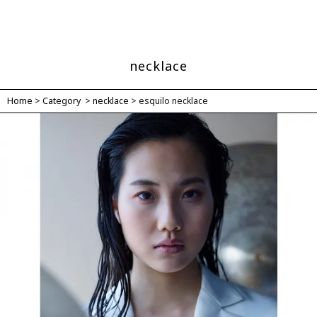
MENU
lazzul（ラズル）公式サイト
necklace
Home
>
Category
>
necklace
>
esquilo necklace