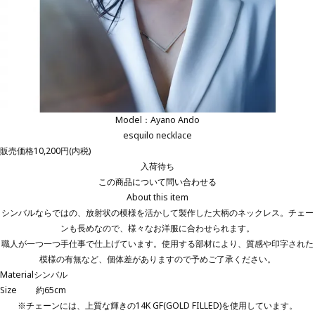
Model：Ayano Ando
esquilo necklace
販売価格
10,200円(内税)
入荷待ち
この商品について問い合わせる
About this item
シンバルならではの、放射状の模様を活かして製作した大柄のネックレス。チェー
ンも⻑めなので、様々なお洋服に合わせられます。
職人が一つ一つ手仕事で仕上げています。使用する部材により、質感や印字された
模様の有無など、個体差がありますので予めご了承ください。
Material
シンバル
Size
約65cm
※チェーンには、上質な輝きの14K GF(GOLD FILLED)を使用しています。